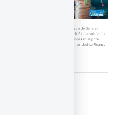
© stock.adobe.com
Assurance-vie : Générations Croiss@nce durable de Generali
devient le premier fonds eurocroissance labelisé Finansol (FAIR) :
Finance solidaire et à impact social : Générations Croiss@nce
durable de Generali, le premier fonds croissance labellisé Finansol
sur le marché de l’assurance-vie.
ASSURANCE-VIE : GÉNÉRATIONS...
👉 Articles