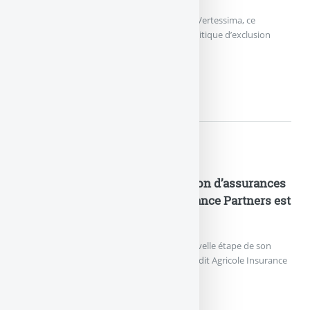
Generali France a annoncé le lancement de Vertessima, ce
nouveau fonds en euros appliquant une politique d’exclusion
stricte des énergies fossiles.
ASSURANCE VIE : VERTESSIM
Nouveautés Assurances
Industrialisation de la distribution d’assurances
en B2B2C : Crédit Agricole Insurance Partners est
née
Crédit Agricole Assurances franchit une nouvelle étape de son
projet d’entreprise avec le lancement de Crédit Agricole Insurance
Partners.