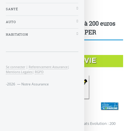
SANTÉ
Abeille Assurances : de 150 à 200 euros
AUTO
offerts en assurance-vie ou PER
HABITATION
Se connecter
|
Referencement Assurance
|
Mentions Legales
|
RGPD
-2026 — Notre Assurance
© stock.adobe.com
Opportunité pour votre adhésion aux contrats Evolution : 200
euros offerts à la clé !