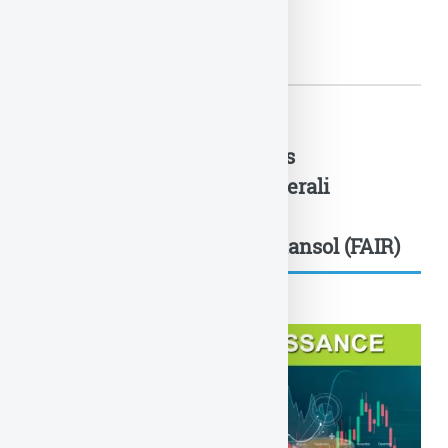
ABEILLE ASSURANCES : DE 150...
Assurance-vie : Générations
Croiss@nce durable de Generali
devient le premier fonds
eurocroissance labelisé Finansol (FAIR)