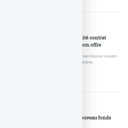
Nouveautés Assurances
ETF en assurance-vie : le plébiscité contrat
Lucya CNP enrichit de nouveau son offre
Le contrat d’assurance vie le moins cher du marché pour investir
sur des ETF référence 27 trackers supplémentaires.
ETF EN ASSURANCE-VIE :...
Nouveautés Assurances
Assurance Vie : Vertessima, le nouveau fonds
euros durable lancé par Generali