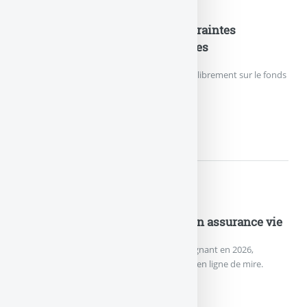
Nouveautés Assurances
Fonds en euros EURO+ : les contraintes
d’investissement sont supprimées
Les épargnants peuvent de nouveau verser librement sur le fonds
en euros EURO+.
FONDS EN EUROS EURO+ :...
Nouveautés Assurances
Nouveau record de versements en assurance vie
L’assurance vie effectue un grand retour gagnant en 2026,
remontée des rendements des fonds euros en ligne de mire.
NOUVEAU RECORD DE VERSEME